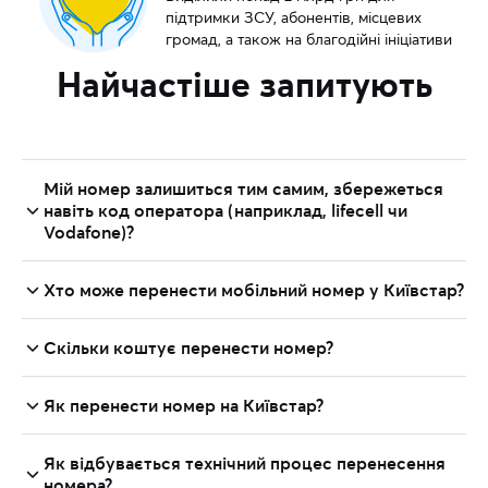
підтримки ЗСУ, абонентів, місцевих
громад, а також на благодійні ініціативи
Найчастіше запитують
Мій номер залишиться тим самим, збережеться
навіть код оператора (наприклад, lifecell чи
Vodafone)?
Так. Перенесення мобільних номерів (Mobile
Хто може перенести мобільний номер у Київстар?
Number Portability, або MNP) — це послуга, з
якою ви можете змінити оператора та зберегти
Абоненти передплати та контрактні,
Скільки коштує перенести номер?
свій номер, у тому числі код (наприклад, 093,
корпоративні й бізнес-абоненти, що
050, 095 та ін.)
обслуговуються за договором таких операторів:
Якщо ви вибрали передплатний тариф і
Як перенести номер на Київстар?
забираєте SIM-карту в магазині, потрібно буде
lifecell
сплатити за стартовий пакет.
Подайте заявку
Як відбувається технічний процес перенесення
номера?
Vodafone