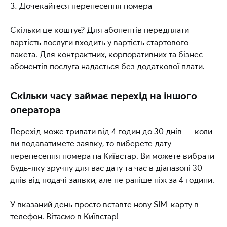
Дочекайтеся перенесення номера
Якщо до дати перенесення лишилось більше
ніж 27 годин, то послуги будуть недоступні за
Скільки це коштує? Для абонентів передплати
27 годин до перенесення номера.
вартість послуги входить у вартість стартового
Обмеження поповнення рахунку
пакета. Для контрактних, корпоративних та бізнес-
абонентів послуга надається без додаткової плати.
Послуга Поповнення рахунку заблокується за 3
години до перенесення номера.
Скільки часу займає перехід на іншого
Якщо у визначений час перенесення номера не
оператора
відбулося, послуга відразу автоматично
розблокується.
Перехід може тривати від 4 годин до 30 днів — коли
ви подаватимете заявку, то виберете дату
Поки послуга заблокована, ви зможете
перенесення номера на Київстар. Ви можете вибрати
поповнити рахунок за допомогою скретч-
будь-яку зручну для вас дату та час в діапазоні 30
картки.
днів від подачі заявки, але не раніше ніж за 4 години.
Перенесення Додаткового номера
У вказаний день просто вставте нову SIM-карту в
У зв'язку з технологічними та адміністративними
телефон. Вітаємо в Київстар!
особливостями надання послуги Додатковий