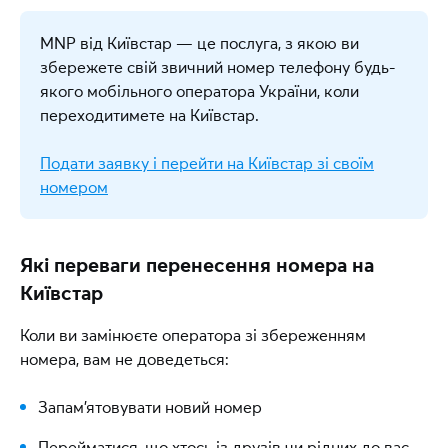
найближчому
магазині Київстар
Самостійна заміна SIM
MNP від Київстар — це послуга, з якою ви
Якщо ви корпоративний або бізнес-абонент
Екстра Гроші та Автоматичні Екстра Гроші
збережете свій звичний номер телефону будь-
якого мобільного оператора України, коли
Зверніться до персонального менеджера, якщо
Підключення Київстар Все разом
він закріплений за компанією, або в найближчий
переходитимете на Київстар.
магазин Київстар
— вам допоможуть оформити
Також будуть недоступні:
заявку на повернення залишку з рахунку
Подати заявку і перейти на Київстар зі своїм
Заміна SIM-карти зі збереженням номера
номером
Заміна SIM-карти за послугою Інтернет SIM-
пара
Які переваги перенесення номера на
Київстар
Самостійна заміна SIM на 4G
Коли ви замінюєте оператора зі збереженням
Самостійна заміна SIM
номера, вам не доведеться:
Підключення послуги Інтернет SIM-пара
Запам’ятовувати новий номер
Якщо у вас контракт, будуть обмежені:
Перейматися, що хтось із друзів чи рідних до вас