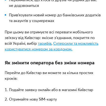
Міграція на передплачений зв’язок Київстар
не додзвониться
Перереєстрація
Прив’язувати новий номер до банківських додатків
та акаунтів у соцмережах
Зміна номера на випадковий
При цьому ви отримуєте всі переваги мобільного
Також будуть недоступні:
зв’язку від Київстар: якісне з’єднання, покриття по
Заміна SIM-карти зі збереженням номера
всій Україні, вибір
тарифів
,
Суперсили та можливість
користуватися номером за кордоном.
Заміна SIM-карти за послугою Інтернет SIM-
пара
Як змінити оператора без зміни номера
Підключення послуги Інтернет SIM-пара
Перейти до Київстар ви можете за кілька простих
Період, протягом якого послуги будуть
кроків:
недоступні
Подайте заявку онлайн або в магазині Київстар
Якщо до дати перенесення лишилось менше
ніж 27 годин, то послуги будуть недоступні
Отримайте нову SIM-карту
відразу.