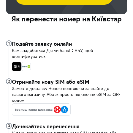
Як перенести номер на Київстар
Подайте заявку онлайн
1
Вам знадобиться Дія чи БанкID НБУ, щоб
ідентифікуватись
Отримайте нову SIM або eSIM
2
Замовте доставку Новою поштою чи завітайте до
нашого магазину. Або ж просто підключіть eSIM за QR-
кодом
Безкоштовна доставка
Дочекайтесь перенесення
3
У день перенесення вставте нову SIM у телефон або