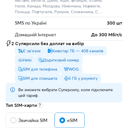
Австрія, Бельгія, Данія, Індія, Ірландія, Іспанія,
Італія, Канада, Молдова, Німеччина, Норвегія,
Польща, Португалія, Румунія, Словаччина, США,
Чехія, Франція, Швеція
SMS по Україні
300 шт
Домашній Інтернет
До 300 Мбіт/с
2 Cуперсили без доплат на вибір
Є зв'язок
Київстар ТБ — 408 каналів
Helsi
Додатковий номер
SIM для телефона
WOG
SIM для планшета
5 ГБ у роумінгу
Ви зможете вибрати Суперсилу, коли підключите
цей тариф.
Тип SIM-карти
Звичайна SIM
eSIM